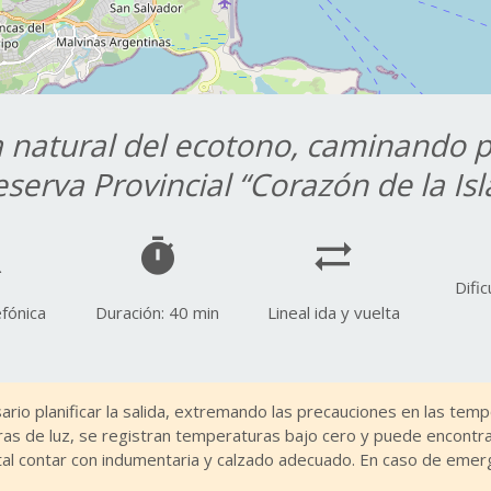
a natural del ecotono, caminando p
serva Provincial “Corazón de la Isl
em
timer
sync_alt
Dific
efónica
Duración: 40 min
Lineal ida y vuelta
rio planificar la salida, extremando las precauciones en las tem
ras de luz, se registran temperaturas bajo cero y puede encontras
l contar con indumentaria y calzado adecuado. En caso de emerge