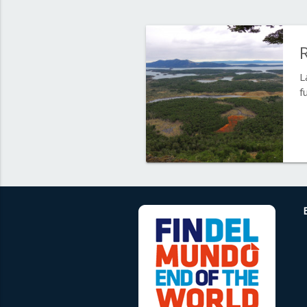
R
L
f