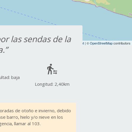
or las sendas de la
Leaflet
| ©
OpenStreetMap
contributors
a.”
transfer_within_a_station
ultad: baja
Longitud: 2,40km
poradas de otoño e invierno, debido
e barro, hielo y/o nieve en los
ncia, llamar al 103.