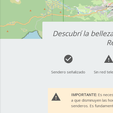
Descubrí la bellez
Re
check_circle
report_probl
Sendero señalizado
Sin red tel
report_problem
IMPORTANTE:
Es necesa
a que disminuyen las ho
senderos. Es fundamenta