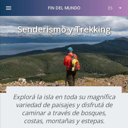
menu
arrow_drop_down
FIN DEL MUNDO
ES
Senderismo y Trekking
Explorá la isla en toda su magnífica
variedad de paisajes y disfrutá de
caminar a través de bosques,
costas, montañas y estepas.