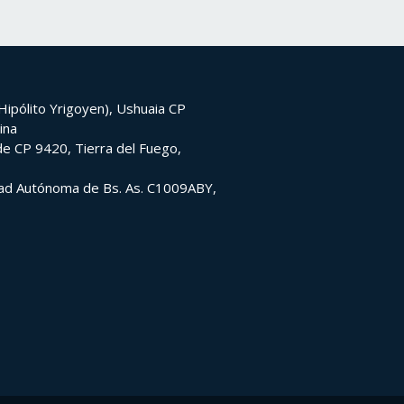
ipólito Yrigoyen), Ushuaia CP
ina
e CP 9420, Tierra del Fuego,
udad Autónoma de Bs. As. C1009ABY,