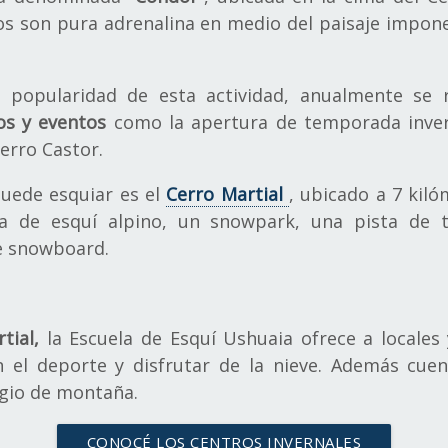
nsos son pura adrenalina en medio del paisaje impon
a popularidad de esta actividad, anualmente se 
os y eventos
como la apertura de temporada inver
Cerro Castor.
puede
esquiar es el
Cerro Martial
, ubicado a 7 kil
a de esquí alpino, un snowpark, una pista de tr
de snowboard.
tial,
la Escuela de Esquí Ushuaia ofrece a locales 
n el deporte y disfrutar de la nieve. Además cuen
fugio de montaña.
CONOCÉ LOS CENTROS INVERNALES